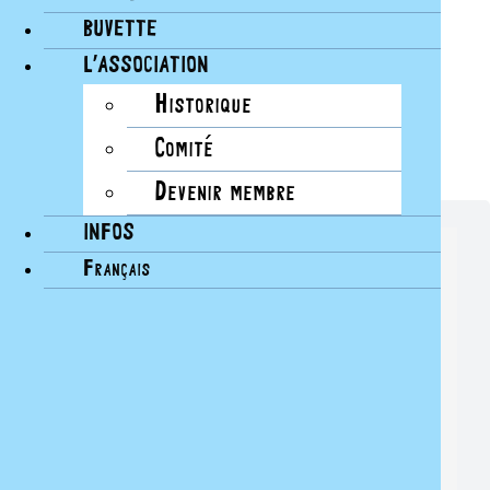
BUVETTE
L’ASSOCIATION
Historique
Comité
Devenir membre
INFOS
NEWSLETTER - BAINS DES PÂQUIS
Français
Restez au courant sur les prochains événements des
Bains.