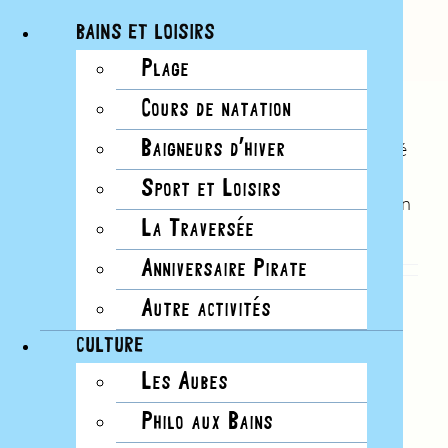
BAINS ET LOISIRS
Plage
À PROPOS DE
PHILIPPE
Passer
Cours de natation
CONSTANTIN
au
contenu
Baigneurs d’hiver
Cet auteur n'a pas encore renseigné
de détails.
Sport et Loisirs
Jusqu'à présent Philippe Constantin
La Traversée
a créé 0 entrées de blog.
Anniversaire Pirate
Autre activités
CULTURE
Les Aubes
Philo aux Bains