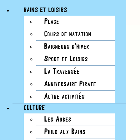
BAINS ET LOISIRS
Plage
Passer
Cours de natation
0 évènements found.
au
ÉVÈNEMENTS
Notice
contenu
Baigneurs d’hiver
Aucun évènements planifié pour 1 décembre,
FOR
Sport et Loisirs
2024. Passer aux
évènements suivants
.
Notice
1
La Traversée
Aucun évènements planifié pour 1 décembre,
DÉCEMBRE,
Anniversaire Pirate
2024. Passer aux
évènements suivants
.
2024
Autre activités
NAVIGATION PAR
CULTURE
CONSULTATIONS
Les Aubes
Philo aux Bains
Cacher les filtres