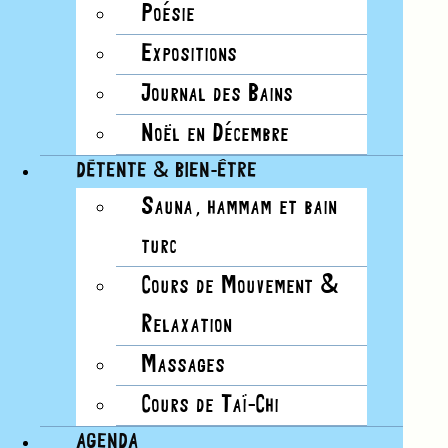
Poésie
NAVIGATION DE VUES ÉVÈNEMENT
Expositions
Jour
Journal des Bains
Liste
Noël en Décembre
Mois
DÉTENTE & BIEN-ÊTRE
Jour
Photo
Sauna, hammam et bain
Semaine
turc
Résumé
Cours de Mouvement &
Relaxation
Aujourd’hui
12/1/2024
1 décembre, 2024
Massages
Sélectionnez une date.
Cours de Taï-Chi
AGENDA