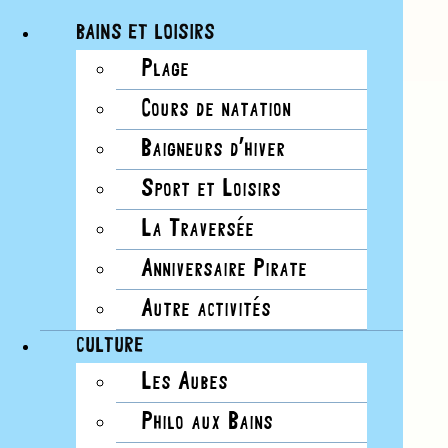
BAINS ET LOISIRS
Plage
Passer
Cours de natation
0 évènements found.
au
ÉVÈNEMENTS
Notice
contenu
Baigneurs d’hiver
Aucun évènements planifié pour 7 décembre,
FOR
Sport et Loisirs
2024. Passer aux
évènements suivants
.
Notice
7
La Traversée
Aucun évènements planifié pour 7 décembre,
DÉCEMBRE,
Anniversaire Pirate
2024. Passer aux
évènements suivants
.
2024
Autre activités
NAVIGATION PAR
CULTURE
CONSULTATIONS
Les Aubes
Philo aux Bains
Cacher les filtres