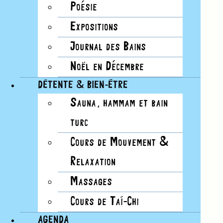
Poésie
NAVIGATION DE VUES ÉVÈNEMENT
Expositions
Jour
Journal des Bains
Liste
Noël en Décembre
Mois
DÉTENTE & BIEN-ÊTRE
Jour
Photo
Sauna, hammam et bain
Semaine
turc
Résumé
Cours de Mouvement &
Relaxation
Aujourd’hui
12/7/2024
7 décembre, 2024
Massages
Sélectionnez une date.
Cours de Taï-Chi
AGENDA