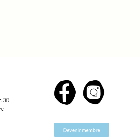
c 30
ve
Devenir membre