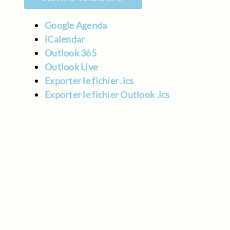
Google Agenda
iCalendar
Outlook 365
Outlook Live
Exporter le fichier .ics
Exporter le fichier Outlook .ics