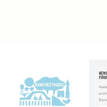
NEWS
PÂQU
Reste
proc
Bains