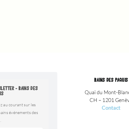
BAINS DES PAQUIS
LETTER - BAINS DES
Quai du Mont-Blan
IS
CH – 1201 Genè
z au courant sur les
Contact
hains événements des
.