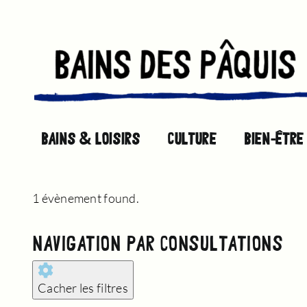
Passer
au
contenu
BAINS & LOISIRS
CULTURE
BIEN-ÊTRE
1 évènement found.
ÉVÈNEMENTS
NAVIGATION PAR CONSULTATIONS
FOR
Cacher les filtres