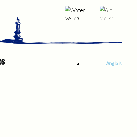
26.7°C
27.3°C
OS
Anglais