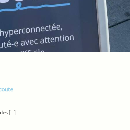
écoute
es [...]