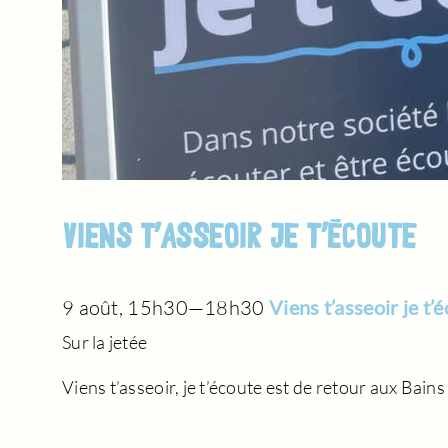
VIENS T’ASSEOIR JE T’ÉCOUTE
9 août, 15h30
—
18h30
Viens t’asseoir je t’
Sur la jetée
Viens t’asseoir, je t’écoute est de retour aux Bains d