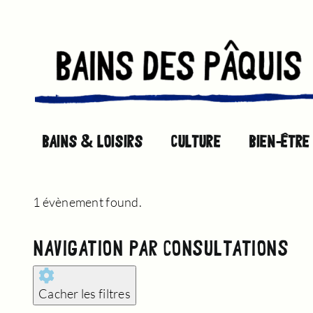
Passer
au
contenu
BAINS & LOISIRS
CULTURE
BIEN-ÊTRE
1 évènement found.
ÉVÈNEMENTS
NAVIGATION PAR CONSULTATIONS
FOR
Cacher les filtres