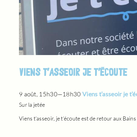
VIENS T’ASSEOIR JE T’ÉCOUTE
9 août, 15h30
—
18h30
Viens t’asseoir je t’
Sur la jetée
Viens t’asseoir, je t’écoute est de retour aux Bains d