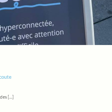
écoute
es [...]