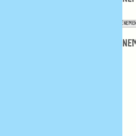
21
22
23
0 ÉVÈNEMENTS
28
0 ÉVÈNEMENTS
29
0 ÉVÈNEME
0
0
0
ÉVÈNEMENT,
ÉVÈNEMENT,
ÉVÈNE
28
29
30
Notice
Aucun résultat trouvé pour cette vue. Passer
aux
évènements suivants
.
Notice
Il n’y a pas d’évènements ce jour là.
Notice
Il n’y a pas d’évènements ce jour là.
Notice
Il n’y a pas d’évènements ce jour là.