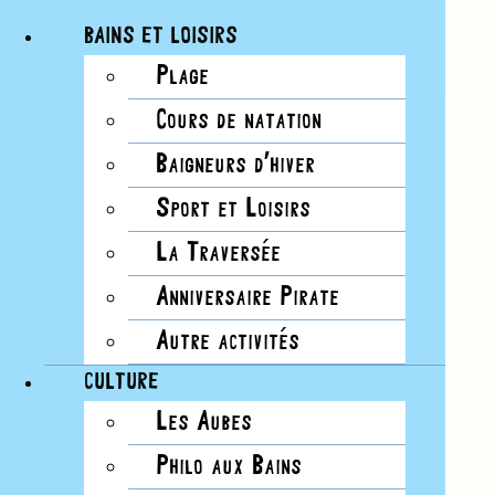
BAINS ET LOISIRS
Plage
Passer
Cours de natation
35 évènements found.
au
ÉVÈNEMENTS
Notice
contenu
Baigneurs d’hiver
Aucun résultat trouvé pour cette vue. Passer
Sport et Loisirs
aux
évènements suivants
.
Notice
La Traversée
Aucun résultat trouvé pour cette vue. Passer
Anniversaire Pirate
aux
évènements suivants
.
Autre activités
NAVIGATION PAR
CULTURE
CONSULTATIONS
Les Aubes
Philo aux Bains
Cacher les filtres