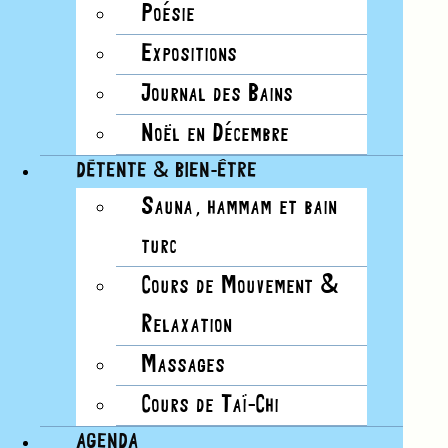
Poésie
NAVIGATION DE VUES ÉVÈNEMENT
Expositions
Mois
Journal des Bains
Liste
Noël en Décembre
Mois
DÉTENTE & BIEN-ÊTRE
Jour
Photo
Sauna, hammam et bain
Semaine
turc
Résumé
Cours de Mouvement &
Relaxation
Ce mois-ci
10/1/2024
octobre 2024
Sélectionnez
Massages
une date.
Cours de Taï-Chi
AGENDA