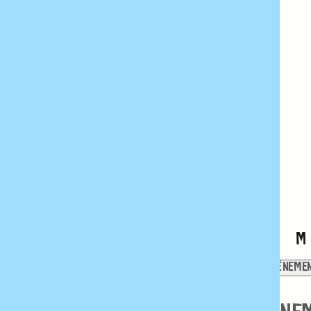
État de l’évènement
:
Ouvrir les filtres
Fermer les filtres
ÉTAT DE L’ÉVÈNEMENT
Masquer les évènements annulés
Masquer les évènements reportés
Show only moved online events
Série
:
Ouvrir les filtres
Fermer les filtres
SÉRIE
CALENDRIER DE ÉVÈNEMENTS
LUNDI
MARDI
L
M
M
0 ÉVÈNEMENTS
30
0 ÉVÈNEMENTS
1
0 ÉVÈNEME
0
0
0