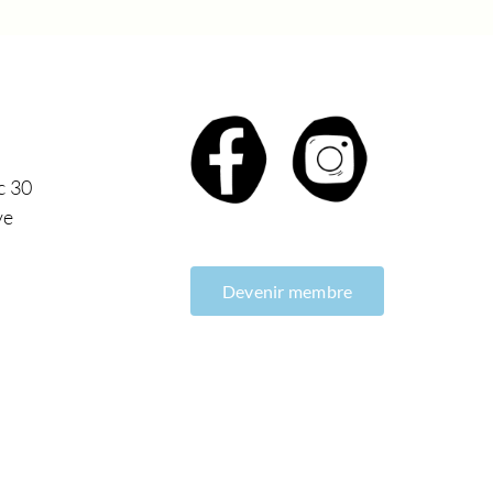
c 30
ve
Devenir membre