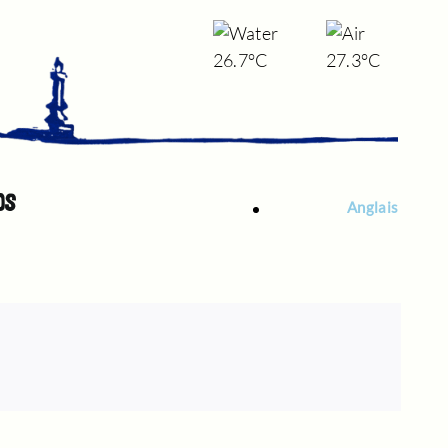
26.7°C
27.3°C
OS
Anglais