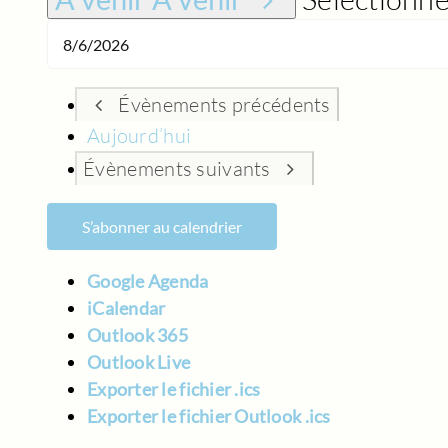
Évènements
précédents
Aujourd’hui
Évènements
suivants
S’abonner au calendrier
Google Agenda
iCalendar
Outlook 365
Outlook Live
Exporter le fichier .ics
Exporter le fichier Outlook .ics