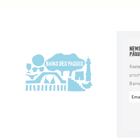
NEWS
PÂQU
Reste
proc
Bains