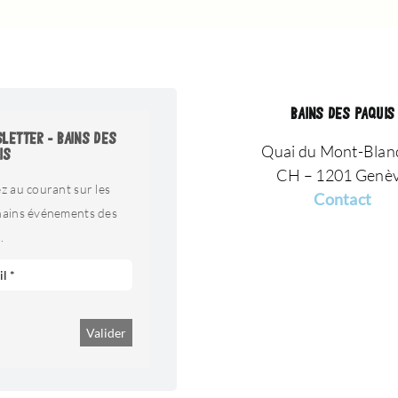
BAINS DES PAQUIS
LETTER - BAINS DES
Quai du Mont-Blan
IS
CH – 1201 Genè
z au courant sur les
Contact
hains événements des
.