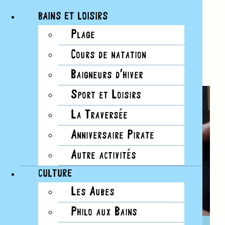
BAINS ET LOISIRS
Plage
Passer
Cours de natation
au
Tous les Évènements
contenu
Baigneurs d’hiver
Sport et Loisirs
La Traversée
Anniversaire Pirate
Autre activités
CULTURE
Les Aubes
Philo aux Bains