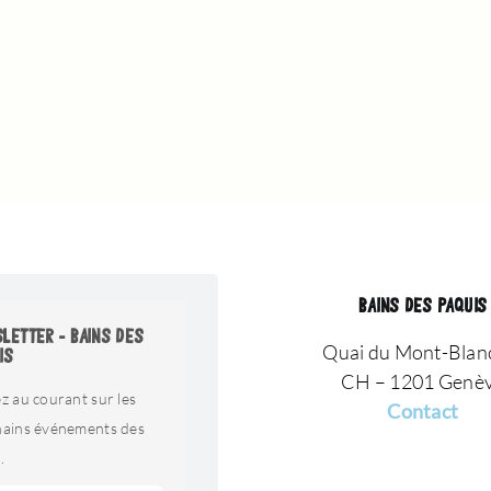
BAINS DES PAQUIS
LETTER - BAINS DES
Quai du Mont-Blan
IS
CH – 1201 Genè
z au courant sur les
Contact
hains événements des
.