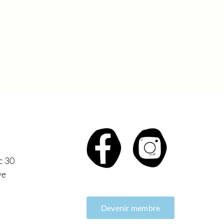
c 30
ve
Devenir membre