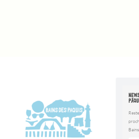
NEWS
PÂQU
Reste
proc
Bains