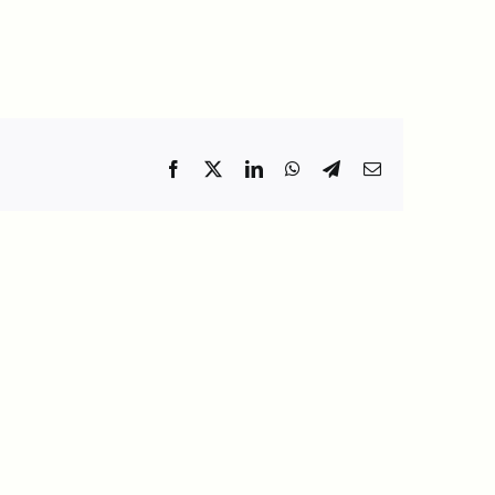
Facebook
X
LinkedIn
WhatsApp
Telegram
Email