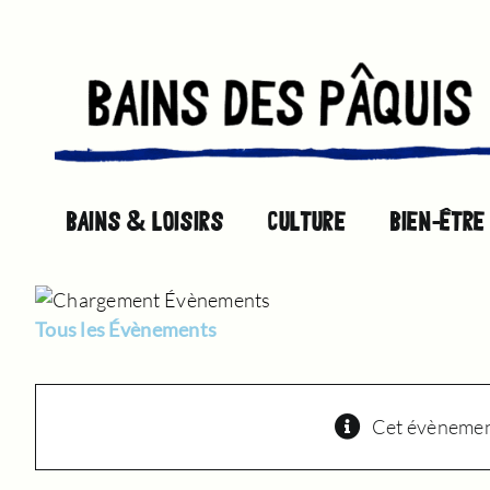
Passer
au
contenu
BAINS & LOISIRS
CULTURE
BIEN-ÊTRE
Tous les Évènements
Cet évènement