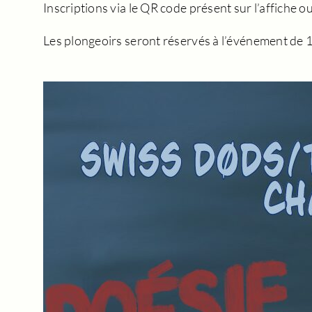
Inscriptions via le QR code présent sur l’affiche o
Les plongeoirs seront réservés à l’événement de 