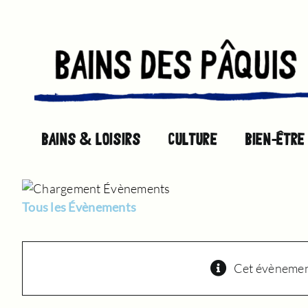
Passer
au
contenu
BAINS & LOISIRS
CULTURE
BIEN-ÊTRE
Tous les Évènements
Cet évènement