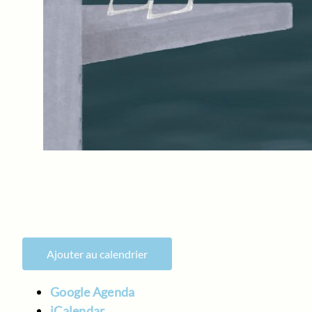
Ajouter au calendrier
Google Agenda
iCalendar