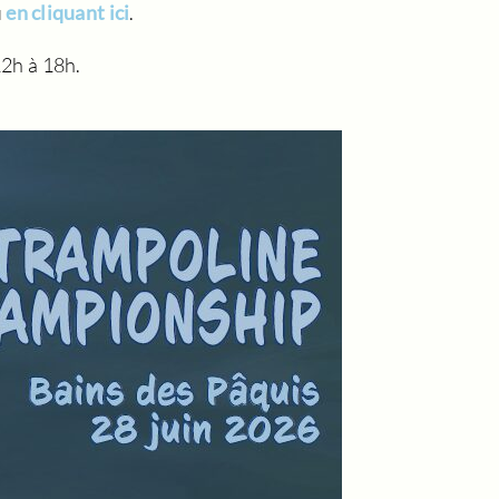
u
en cliquant ici
.
12h à 18h.