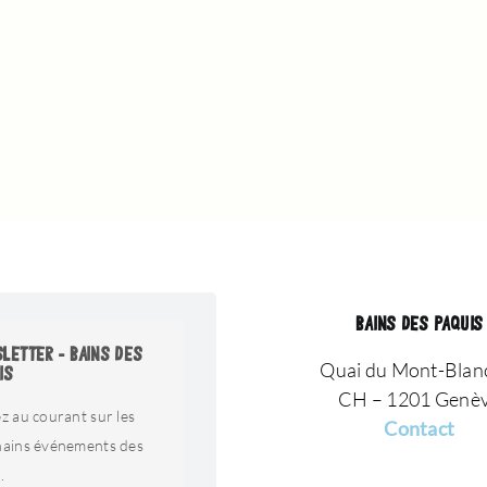
BAINS DES PAQUIS
LETTER - BAINS DES
Quai du Mont-Blan
IS
CH – 1201 Genè
z au courant sur les
Contact
hains événements des
.