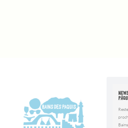
NEWS
PÂQU
Reste
proc
Bains