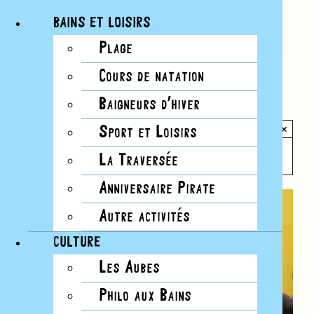
BAINS ET LOISIRS
Plage
Passer
Cours de natation
au
Tous les Évènements
contenu
Baigneurs d’hiver
×
Sport et Loisirs
Cet évènement est passé.
La Traversée
Anniversaire Pirate
Autre activités
CULTURE
Les Aubes
Philo aux Bains