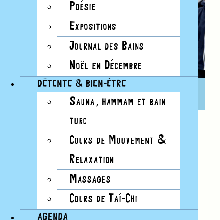
Poésie
Expositions
Journal des Bains
Noël en Décembre
DÉTENTE & BIEN-ÊTRE
12 JUILLET, 9H15
TAÏ CHI
Sauna, hammam et bain
turc
Cours de Mouvement &
Tous les dimanches aux Bains
Relaxation
De juin à septembre:
de 9h15 à 10h15
D’octobre à mai:
de 10h à 11h
Massages
Cours de Taï-Chi
En cas de pluie ou de vent:
abri côté bistrot
AGENDA