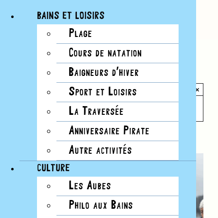
BAINS ET LOISIRS
Plage
Passer
Cours de natation
au
Tous les Évènements
contenu
Baigneurs d’hiver
×
Sport et Loisirs
Cet évènement est passé.
La Traversée
Anniversaire Pirate
Série d'événement :
Cours de Taï Chi
Autre activités
CULTURE
Les Aubes
Philo aux Bains