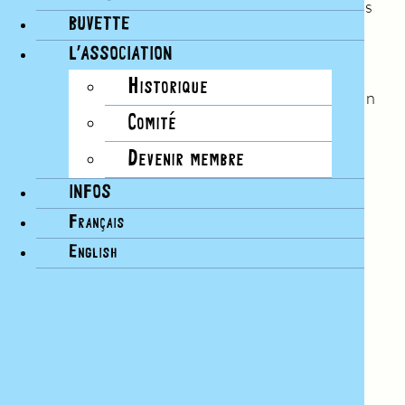
Cours ouvert à tous – offerts par les Bains – sans
BUVETTE
inscription
L’ASSOCIATION
Cotisation:
CHF 20.- par an pour l’AUBP
Historique
Entrée aux bains:
CHF 2.- pendant la saison
chaude
Comité
Devenir membre
Enseignantes pour le Taï-chi:
Laurence Bovay,
Careen Croset, Valérie Oppel, Marianne
INFOS
Schweizer
Français
English
Sens de l’orientation, éloge de la lenteur, tonus
musculaire, respiration, méditation, souplesse,
mémoire, équilibre
Ajouter au calendrier