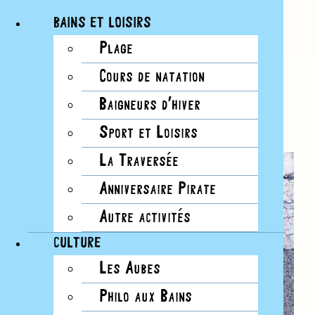
BAINS ET LOISIRS
Plage
Passer
Cours de natation
au
Tous les Évènements
contenu
Baigneurs d’hiver
Série d'événement :
Dessins nomades
Sport et Loisirs
La Traversée
Anniversaire Pirate
Autre activités
CULTURE
Les Aubes
Philo aux Bains