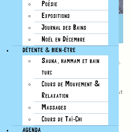
Poésie
Expositions
DESSINS NOMADES
Journal des Bains
11 AOÛT, 8H45
Noël en Décembre
DÉTENTE & BIEN-ÊTRE
Sauna, hammam et bain
Venez dessiner aux Bains, les pieds dans le sable,
la tête dans les nuages.
turc
Nous vous proposons des cours de dessins
Cours de Mouvement &
gratuits et fournissons tout le matériel… bref, tout
Relaxation
est là pour que la magie opère!
Massages
Au programme:
Cours de Taï-Chi
30 juin: Cumulo nimbus
AGENDA