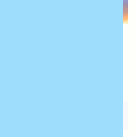
Ajouter au calendrier
Google Agenda
iCalendar
Outlook 365
Outlook Live
SHARE THIS ARTICLE!
Facebook
X
LinkedIn
WhatsApp
Telegram
Email