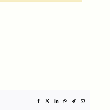
Facebook
X
LinkedIn
WhatsApp
Telegram
Email