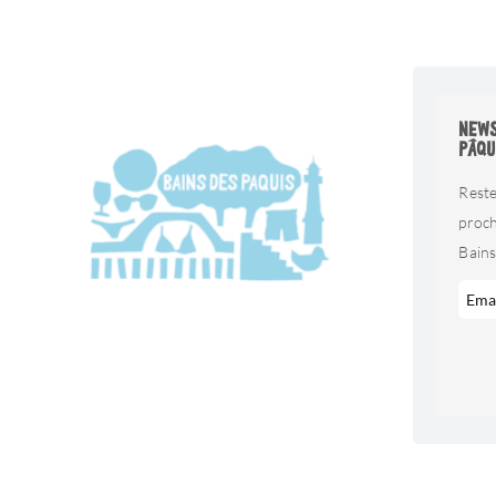
NEWS
PÂQU
Reste
proc
Bains