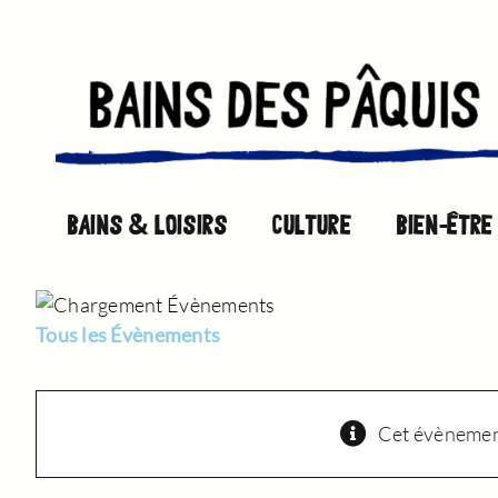
Passer
au
contenu
BAINS & LOISIRS
CULTURE
BIEN-ÊTRE
Tous les Évènements
Cet évènement