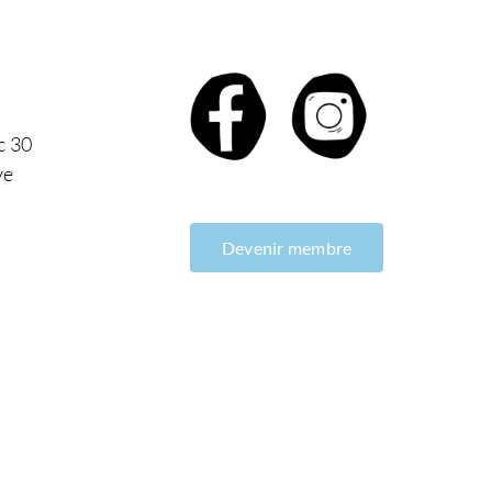
c 30
ve
Devenir membre