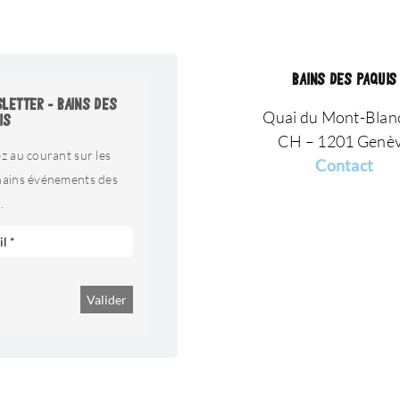
BAINS DES PAQUIS
LETTER - BAINS DES
Quai du Mont-Blan
IS
CH – 1201 Genè
z au courant sur les
Contact
hains événements des
.