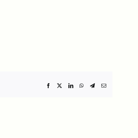
Facebook
X
LinkedIn
WhatsApp
Telegram
Email