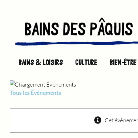
Passer
au
contenu
BAINS & LOISIRS
CULTURE
BIEN-ÊTRE
Tous les Évènements
Cet évènement