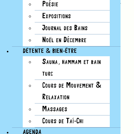
publique dans les vitrines du musée.Ecrivain.e.s,
Poésie
restaurateur.trice.s,chercheur.euse.s et
Expositions
bibliophiles passionné.e.s sont pour la
photographe Naomi Wenger autant de focales
Journal des Bains
permettant d’approcher le coeur des livres, de
Noël en Décembre
leurs matières au mystère qui les entoure,
DÉTENTE & BIEN-ÊTRE
Sauna, hammam et bain
Visiter l’exposition
turc
Cours de Mouvement &
Relaxation
Massages
Cours de Taï-Chi
AGENDA