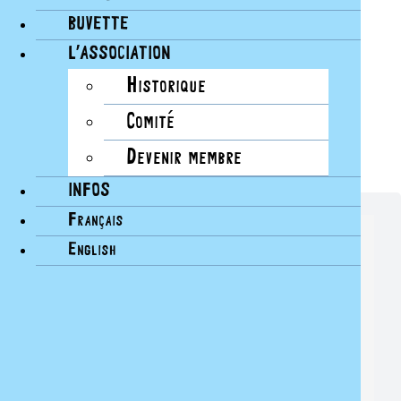
BUVETTE
L’ASSOCIATION
Historique
Comité
Devenir membre
INFOS
Français
NEWSLETTER - BAINS DES PÂQUIS
English
Restez au courant sur les prochains événements des
Bains.