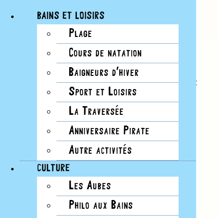
BAINS ET LOISIRS
Plage
Passer
No.10
Cours de natation
au
Hiver 2013-2014
contenu
Baigneurs d’hiver
«Ils ont vu l’aube primordiale avant l’humanité et
Sport et Loisirs
verront le crépuscule terminal. A l’évidence, les
nuages nous rappellent que nous ne sommes
La Traversée
jamais seuls.»
Anniversaire Pirate
Autre activités
Lire cette édition
CULTURE
Les Aubes
Philo aux Bains