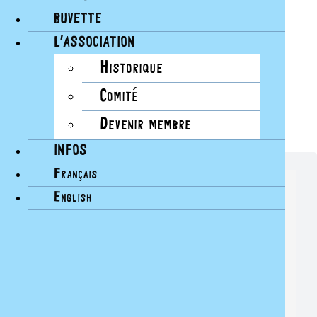
BUVETTE
L’ASSOCIATION
Historique
Comité
Devenir membre
INFOS
Français
NEWSLETTER - BAINS DES PÂQUIS
English
Restez au courant sur les prochains événements des
Bains.