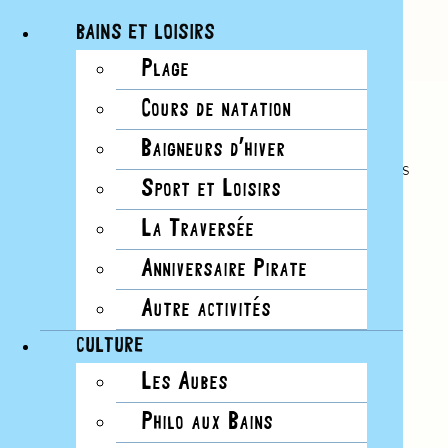
BAINS ET LOISIRS
Plage
Passer
No.28
Cours de natation
au
Hiver 2022
contenu
Baigneurs d’hiver
“Le puits, tel un réservoir public, rassemble celles
Sport et Loisirs
et ceux qui ne se fréquentent pas ordinairement
et Sint appelés à recevoir ensemble ce dont ils
La Traversée
sont déjà porteur”
Anniversaire Pirate
Autre activités
Lire cette édition
CULTURE
Les Aubes
Philo aux Bains